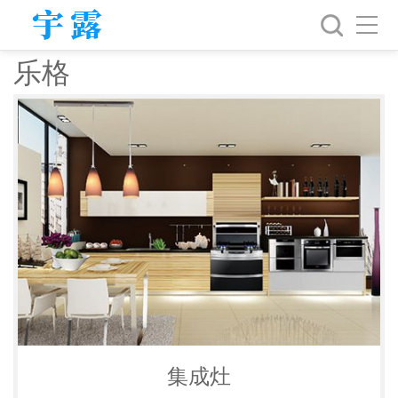
乐格
集成灶